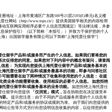
注册地址：上海市黄浦区广东路500号21层2105(E)单元(名义楼
（http://www.tops.cn/）提供美国留学相关的内容给用
移动互联网应用程序必要个人信息范围规定》等法律法规，并参
个人信息保护指引》（以下简称「本指引」）并致力于保护您的个人
上海）出国留学服务有限公司以下简称“上海托普仕留学”]
仕留学产品和/或服务而产生的个人信息。如果我们要将您的
再次征得您的同意。如果您对下列内容中的概念有疑问，请查阅
信息： 为实现向您提供上海托普仕留学产品和/或服务基本的
海托普仕留学产品和/或服务最基本的功能，即参与问答社区
/可能需要在如下两种情况下收集和使用您的个人信息： 在提
此类业务功能需要收集、使用相应的必要个人信息。 如您拒绝
托普仕留学和/或服务基本的业务功能。
如您拒绝上海托普仕
普仕留学向您提供
「仅浏览」模式，
旨在协助您在决定接受本
内容。
提示您注意：由于不同的产品或服务所需的个人信息有
的特定产品和/或服务的协议或规则为准。
由于我们向您提供的
网站公告等方式另行向您说明信息收集的内容，以征得您的单