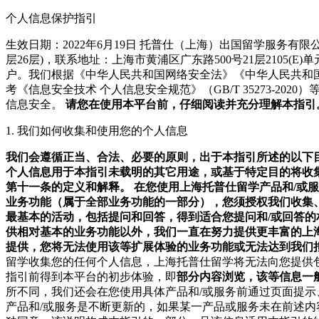
个人信息保护指引
生效日期：2022年6月19日
托普仕（上海）出国留学服务有限公
层26层)，联系地址：上海市黄浦区广东路500号21层2105(E)
户。我们根据《中华人民共和国网络安全法》《中华人民共和
考《信息安全技术 个人信息安全规范》（GB/T 35273-
信息安全。
请您在使用本平台前，仔细阅读并充分理解本指引
1. 我们如何收集和使用您的个人信息
我们会遵循正当、合法、必要的原则，出于本指引所述的以下
个人信息用于本指引未载明的其它用途，或基于特定目的将收
第十一条的定义和解释。
在您使用上海托普仕留学产品和/或
业务功能（属于全部业务功能的一部分），您须授权我们收集
最基本的活动，包括提问和回答，得到适合您提问和/或回答的
供相对基本的业务功能以外，我们一直在努力提供更丰富的上海
提供，您将无法使用该等扩展体验的业务功能或无法达到我们
留学收集您的任何个人信息，上海托普仕留学将无法向您提供
指引前得到本平台的初步体验，即
部分内容浏览，该等信息一
所不同，我们还会在您使用具体产品和/或服务前通过页面提示
产品和/或服务是不断更新的，如果某一产品或服务未在前述