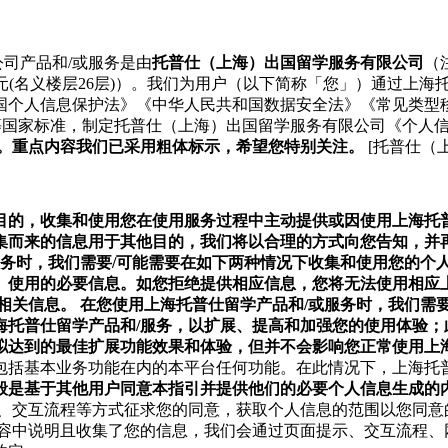
司产品和/或服务是由
托普仕（上海）出国留学服务有限公司
（
单元(名义楼层26层)）。我们为用户（以下简称「您」）通过上海托普仕网站
国个人信息保护法》《中华人民共和国数据安全法》《常见类型
2020）等国家标准，制定托普仕（上海）出国留学服务有限公司《
。重点内容我们已采用粗体标示，希望您特别关注。
[托普仕（
目的，收集和使用您在使用服务过程中主动提供或因使用上海托普
集而来的信息用于其他目的，我们将以合理的方式向您告知，并
服务时，我们需要/可能需要在如下两种情况下收集和使用您的个人
、使用的必要信息。如您拒绝提供相应信息，您将无法使用相应上
相关信息。 在您使用上海托普仕留学产品和/或服务时，我们需要
托普仕留学产品和/服务，以扩展、提高和加强您的使用体验；
拟达到的最佳扩展功能效果和体验，但并不会影响您正常使用上海
包括基本业务功能在内的本平台任何功能。在此情况下，上海托
般是基于其他用户同意本指引并提供他们的必要个人信息生成的
、交互流程等方式征求您的同意，获取个人信息的范围以您同意
内容中说明且收集了您的信息，我们会通过页面提示、交互流程、